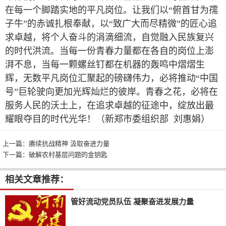
在每一个脚踏实地的平凡岗位。让我们以“俯首甘为孺
子牛”的赤诚扎根奉献，以“致广大而尽精微”的匠心追
求卓越，将个人奋斗的涓滴细流，自觉融入民族复兴
的时代洪流。当每一份青春力量都在各自的岗位上澎
湃不息，当每一颗螺丝钉都在机器的轰鸣中熠熠生
辉，无数平凡岗位汇聚起的磅礴伟力，必将推动“中国
号”巨轮驶向更加光辉灿烂的彼岸。青春之花，必将在
服务人民的沃土上，在追求卓越的征途中，绽放出最
耀眼夺目的时代光华！（新郑市委组织部 刘惠娟）
上一篇：
赓续抗战精神 汲取奋进力量
下一篇：
破解农村基层问题的金钥匙
相关文章推荐：
管好流动党员队伍 凝聚奋进发展力量