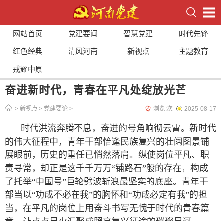
网站首页
党建要闻
智慧党建
时代先锋
红色经典
清风河南
新视点
主题教育
戎耀中原
奋进新时代，青春在平凡处绽放光芒
>
新视点
>
党建要论
>
浏览:
次
2025-08-17
时代洪流奔腾不息，奋进的号角响彻云霄。新时代
的伟大征程中，青年干部恰逢民族复兴的壮阔图景铺
展眼前，历史的重任已悄然落肩。纵使岗位平凡、职
责寻常，却正是这千千万万“铺路石”般的存在，构成
了托举“中国号”巨轮劈波斩浪最坚实的底座。青年干
部当以“功成不必在我”的胸怀和“功成必定有我”的担
当，在平凡的岗位上用奋斗书写无愧于时代的青春篇