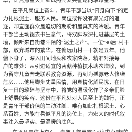
章，让点点星火汇聚成照亮复兴征途的璀璨星河。
在平凡岗位上奋斗，青年干部当以“俯身向下”的定
力扎根泥土、服务人民。岗位或许没有聚光灯的追
逐，却直面群众最迫切的期盼和最真实的冷暖。青年
干部当主动褪去书生意气，将双脚深深扎进基层的土
壤，倾听来自街巷阡陌的“泥土之声”。一位“90后”村干
部，放弃城市的繁华，在偏远山村一干就是五年。他
俯下身子，深入田间地头和农家院落，精准对接每一
户的难处：从引进适宜的菌菇种植技术助农增收，到
为留守儿童奔走联系教育资源，再到为孤寡老人修缮
危房……他用脚步丈量民情，用真情化解民忧，在日
复一日的琐碎与坚守中，将党的温暖化作了乡亲们脸
上舒展的笑容。这份在平凡处对人民至上的践行，正
是青年干部价值的生动注脚。唯有如此扎根泥土、心
系百姓，方能在看似平凡的岗位上，为宏大的时代叙
事注入最坚实、最温暖的底色。