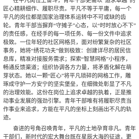
在平凡岗位上奋斗，青年干部更需以“追求卓越”的
匠心精耕细作、履职尽责。平凡不等于平庸，每一个
平凡的岗位都是国家治理体系运转中不可或缺的齿
轮。青年干部当摒弃“守摊子”心态，以“时时放心不下”
的责任感，在经手的每一项任务、每一份文件中追求
极致。一位年轻的社区网格员，面对纷繁复杂的社区
事务，她将“绣花功夫”做到极致：创建详尽的居民信
息库，精准对接服务需求；探索“智慧网格”小程序，
畅通反馈渠道；组织协调各方力量，将矛盾化解在萌
芽状态。她以一颗“匠心”将平凡琐碎的网格工作，雕
琢成守护一方安宁的坚实堡垒，在细微处彰显了不凡
的治理效能。这份在岗位上追求卓越的执着，正是推
动事业发展的强劲引擎。青年干部唯有将履职尽责当
作事业来追求，方能在平凡的坐标上刻画出不凡的轨
迹。
奋进的号角召唤青年，平凡的土地孕育非凡。青年
干部们，新时代的宏大舞台既在星辰大海的征途，更