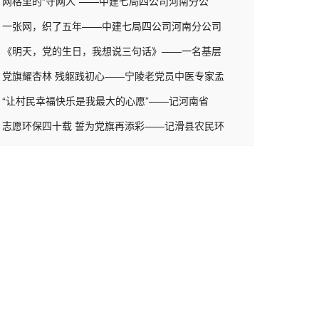
网格里的“守网人”——中建七局四公司河南分公
一张网，织了五年——中建七局四公司河南分公司
《明天，党的生日，我想说三句话》——一名基层
党旗耀杏林 残躯践初心——宁陵老党员中医专家孟
“让村民幸福快乐是我最大的心愿”——记河南省
志愿环保四十载 誓为党旗再添彩——记滑县农民环