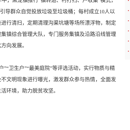
作中，黑龙镇推行“镇转运、村打扫、户收集”模式，
，引导群众自觉投放垃圾至垃圾桶；每村成立10人以
段进行清扫，定期清理沟渠坑塘等场所漂浮物，制定
建集镇综合管理大队，专门服务集镇及沿路沿线管理
化方向发展。
户”“卫生户”“最美庭院”等评选活动，实行物质与精
及不文明现象进行曝光，激发群众参与热情，全面发
生活环境，助力脱贫攻坚。