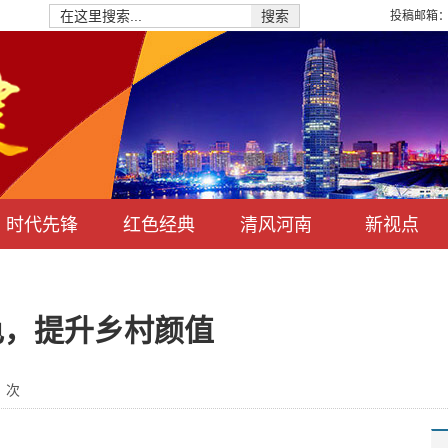
投稿邮箱：hn
搜索
时代先锋
红色经典
清风河南
新视点
色，提升乡村颜值
：
次