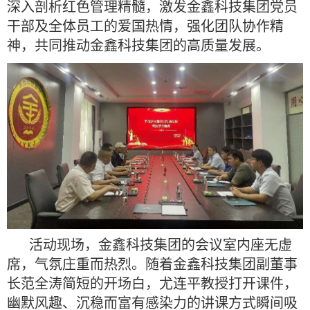
深入剖析红色管理精髓，激发金鑫科技集团党员
干部及全体员工的爱国热情，强化团队协作精
神，共同推动金鑫科技集团的高质量发展。
活动现场，金鑫科技集团的会议室内座无虚
席，气氛庄重而热烈。随着金鑫科技集团副董事
长范全涛简短的开场白，尤连平教授打开课件，
幽默风趣、沉稳而富有感染力的讲课方式瞬间吸