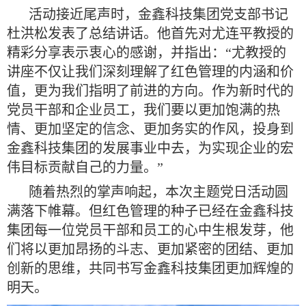
活动接近尾声时，金鑫科技集团党支部书记
杜洪松发表了总结讲话。他首先对尤连平教授的
精彩分享表示衷心的感谢，并指出：“尤教授的
讲座不仅让我们深刻理解了红色管理的内涵和价
值，更为我们指明了前进的方向。作为新时代的
党员干部和企业员工，我们要以更加饱满的热
情、更加坚定的信念、更加务实的作风，投身到
金鑫科技集团的发展事业中去，为实现企业的宏
伟目标贡献自己的力量。”
随着热烈的掌声响起，本次主题党日活动圆
满落下帷幕。但红色管理的种子已经在金鑫科技
集团每一位党员干部和员工的心中生根发芽，他
们将以更加昂扬的斗志、更加紧密的团结、更加
创新的思维，共同书写金鑫科技集团更加辉煌的
明天。