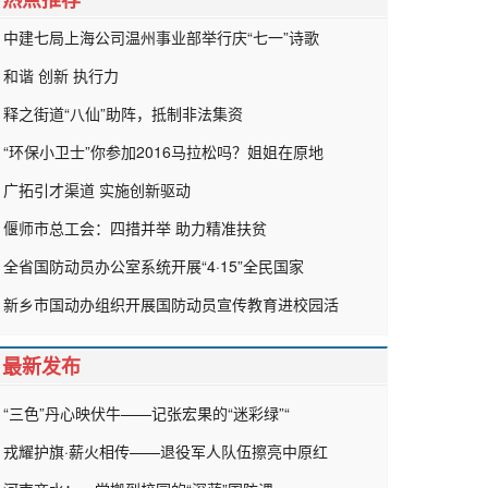
中建七局上海公司温州事业部举行庆“七一”诗歌
和谐 创新 执行力
释之街道“八仙”助阵，抵制非法集资
“环保小卫士”你参加2016马拉松吗？姐姐在原地
广拓引才渠道 实施创新驱动
偃师市总工会：四措并举 助力精准扶贫
全省国防动员办公室系统开展“4·15”全民国家
新乡市国动办组织开展国防动员宣传教育进校园活
最新发布
“三色”丹心映伏牛——记张宏果的“迷彩绿”“
戎耀护旗·薪火相传——退役军人队伍擦亮中原红