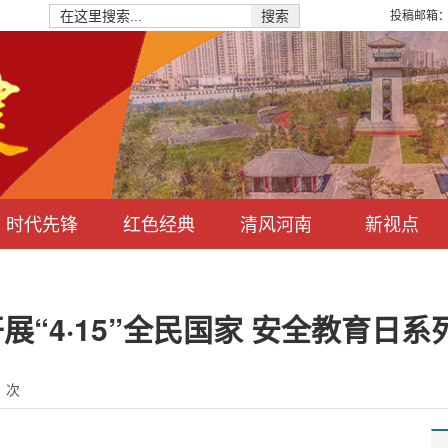
投稿邮箱：hn
搜索
时代先锋
红色经典
清风河南
新视点
“4·15”全民国家 安全教育日系
：
次