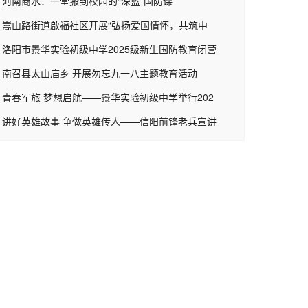
河南商水：一堂搬到校园的“深蓝”国防课
嵩山路街道啟福社区开展“弘扬爱国情怀，共筑中
洛阳市景华实验初级中学2025级新生国防教育闭营
南召县太山庙乡 开展勿忘九一八主题教育活动
青春军旅 梦想启航——景华实验初级中学举行202
讲好英雄故事 争做英雄传人——信阳前锋老兵宣讲