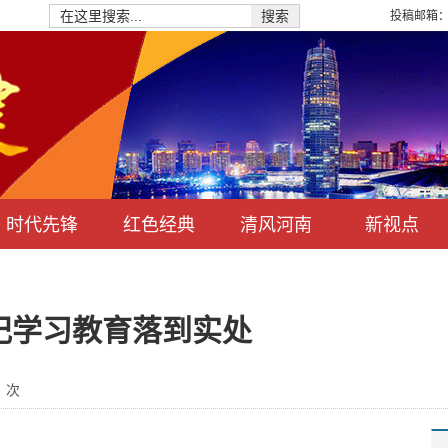
投稿邮箱：hn
搜索
时代先锋
红色经典
清风河南
新视点
党纪学习教育落到实处
：
次