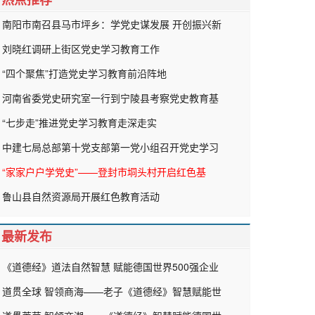
南阳市南召县马市坪乡：学党史谋发展 开创振兴新
刘晓红调研上街区党史学习教育工作
“四个聚焦”打造党史学习教育前沿阵地
河南省委党史研究室一行到宁陵县考察党史教育基
“七步走”推进党史学习教育走深走实
中建七局总部第十党支部第一党小组召开党史学习
“家家户户学党史”——登封市垌头村开启红色基
鲁山县自然资源局开展红色教育活动
最新发布
《道德经》道法自然智慧 赋能德国世界500强企业
道贯全球 智领商海——老子《道德经》智慧赋能世