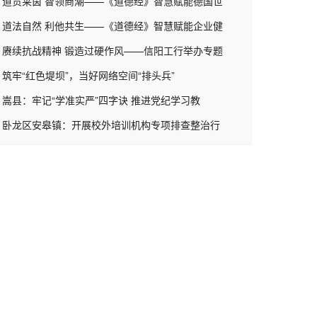
道贯莱茵 智领商潮——《道德经》智慧赋能德国世
道法自然 利他共生——《道德经》智慧赋能企业健
赓续抗战精神 锻造过硬作风——信阳工行举办专题
筑牢“红色堤坝”，当好网络空间“排头兵”
嵩县：牢记“学准实严”四字诀 推进党纪学习教
卧龙区安皋镇：开展校外培训机构专项排查整治行