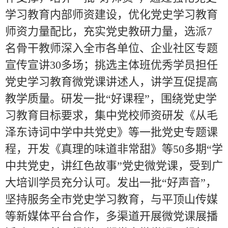
学习教育内部师资建设，优化党史学习教育
师资力量配比，充实党史教研力量，选派7
名骨干教师深入全市各单位、企业社区专题
宣传宣讲30多场；挑选主体班优秀学员担任
党史学习教育微党课讲述人，讲学互促提高
教学质量。研发一批“好课程”，围绕党史学
习教育目标要求，集中党校师资研发《从毛
泽东诗词中学中共党史》等一批党史专题课
程，开发《真理的味道非常甜》等50多期“学
中共党史，讲红色故事”党史微党课，受到广
大培训学员充分认可。发出一批“好声音”，
坚持服务全市党史学习教育，与平顶山传媒
等新媒体平台合作，多渠道开展微党课展播