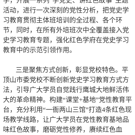
学，开展一系列“学党史、讲红色故事”主题
活动，进行一次深刻的党性分析，把党史学
习教育贯彻主体班培训的全过程、各个环
节，同时，在所有外培班次中全覆盖接入党
史学习教育专题，强化红色学府在党史学习
教育中的示范引领作用。
三是聚焦方式创新，彰显党校特色。平
顶山市委党校不断创新党史学习教育方式方
法，引导广大学员自觉践行鹰城大地鲜活伟
大的革命精神。构建“课堂+基地”党性教育平
台，充分利用“一衙两山三馆”打造4条红色现
场教学线路，让广大学员在党性教育基地品
味红色故事，磨砺党性修养，赓续红色血