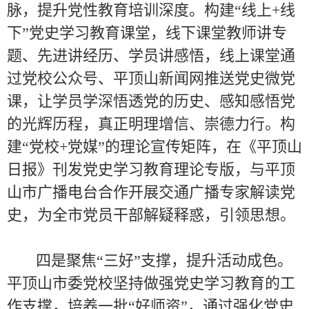
脉，提升党性教育培训深度。构建“线上+线
下”党史学习教育课堂，线下课堂教师讲专
题、先进讲经历、学员讲感悟，线上课堂通
过党校公众号、平顶山新闻网推送党史微党
课，让学员学深悟透党的历史、感知感悟党
的光辉历程，真正明理增信、崇德力行。构
建“党校+党媒”的理论宣传矩阵，在《平顶山
日报》刊发党史学习教育理论专版，与平顶
山市广播电台合作开展交通广播专家解读党
史，为全市党员干部解疑释惑，引领思想。
四是聚焦“三好”支撑，提升活动成色。
平顶山市委党校坚持做强党史学习教育的工
作支撑，培养一批“好师资”，通过强化党史