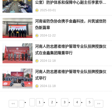
公室）防护体系和保障中心副主任李素华一
行莅临金鑫集团考察调研
2025-03-01
河南省防伪协会携手金鑫科技，共筑诚信防
伪新篇章
2024-11-22
河南人防志愿者维护管理专业队挂牌授旗仪
式在金鑫集团隆重举行
2024-11-18
河南人防志愿者维护管理专业队挂牌授旗仪
式举行
2024-11-18
1
2
3
4
5
<<
>>