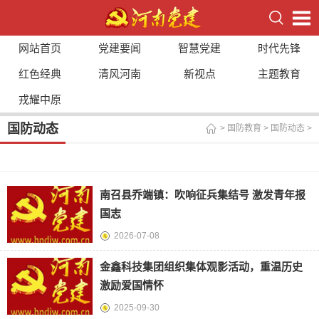
网站首页
党建要闻
智慧党建
时代先锋
红色经典
清风河南
新视点
主题教育
戎耀中原
国防动态
>
国防教育
>
国防动态
>
南召县乔端镇：吹响征兵集结号 激发青年报
国志
2026-07-08
金鑫科技集团组织集体观影活动，重温历史
激励爱国情怀
2025-09-30