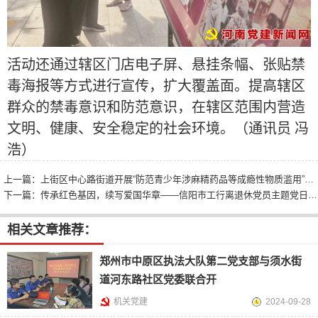
活动还通过辖区门店电子屏、悬挂条幅、张贴禁
毒海报等方式进行宣传，扩大覆盖面。提高辖区
群众的禁毒意识和防范意识，在辖区范围内营造
文明、健康、安全稳定的社会环境。（通讯员 冯
浩）
上一篇：
上街区中心路街道开展“防范青少年涉麻精药品等成瘾性物质滥用”主题活动
下一篇：
传承红色基因，续写爱国华章——信阳市工行离退休党员主题党日教育活动纪实
相关文章推荐：
郑州市中原区执法大队第二党支部与须水街
道河东路社区党委联合开
机关党建
2024-09-28