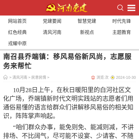
网站首页
党建要闻
智慧党建
时代先锋
红色经典
清风河南
新视点
主题教育
戎耀中原
南召县乔端镇：移风易俗新风尚，志愿服
务来帮忙
>
清风河南
>
民意民情
>
浏览:
次
2024-10-30
10月28日上午，在秋日暖阳里的白河社区文
化广场，乔端镇新时代文明实践站的志愿者们用
通俗易懂的语言给群众们讲解移风易俗的相关知
识，阵阵掌声响起。
“咱们群众办事，能免则免、能减则减，不讲
排场、不比阔气，尽可能不设宴、少请客、不随