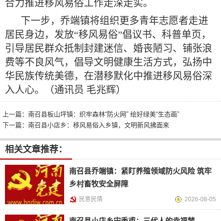
合力推进移风易俗工作走深走实。
下一步，乔端镇将组织更多青年志愿者走进
居民身边，发放“移风易俗”倡议书、科普单页，
引导居民群众抵制封建迷信、婚丧陋习、铺张浪
费等不良风气，倡导文明健康生活方式，弘扬中
华民族传统美德，在潜移默化中推进移风易俗深
入人心。
（通讯员 毛兆辉）
上一篇：
南召县板山坪镇：织牢森林“防火网” 绘好绿美“生态画”
下一篇：
南召县小店乡：移风易俗入乡镇，文明新风拂面来
相关文章推荐：
南召县乔端镇：紧盯养殖领域防火风险 筑牢
乡村畜牧安全屏障
民意民情
2026-08-05
南召县小店乡宋秀甫：三代人的幸福梦