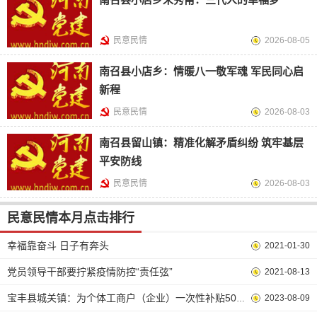
民意民情
2026-08-05
南召县小店乡：情暖八一敬军魂 军民同心启
新程
民意民情
2026-08-03
南召县留山镇：精准化解矛盾纠纷 筑牢基层
平安防线
民意民情
2026-08-03
民意民情本月点击排行
幸福靠奋斗 日子有奔头
2021-01-30
党员领导干部要拧紧疫情防控“责任弦”
2021-08-13
2023-08-09
宝丰县城关镇：为个体工商户（企业）一次性补贴5000元！