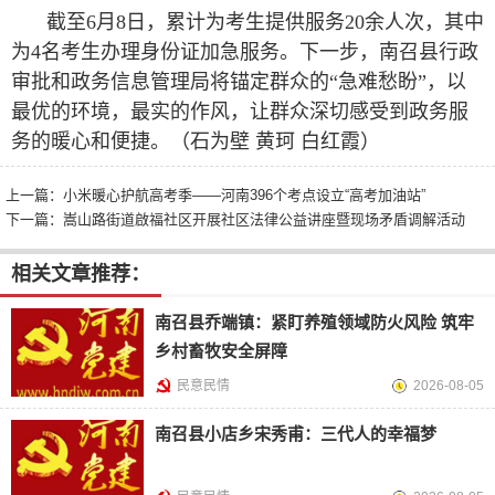
截至6月8日，累计为考生提供服务20余人次，其中
为4名考生办理身份证加急服务。下一步，南召县行政
审批和政务信息管理局将锚定群众的“急难愁盼”，以
最优的环境，最实的作风，让群众深切感受到政务服
务的暖心和便捷。（
石为壁 黄珂 白红霞
）
上一篇：
小米暖心护航高考季——河南396个考点设立“高考加油站”
下一篇：
嵩山路街道啟福社区开展社区法律公益讲座暨现场矛盾调解活动
相关文章推荐：
南召县乔端镇：紧盯养殖领域防火风险 筑牢
乡村畜牧安全屏障
民意民情
2026-08-05
南召县小店乡宋秀甫：三代人的幸福梦