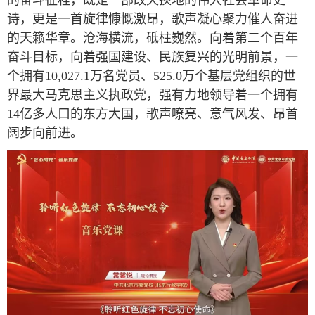
诗，更是一首旋律慷慨激昂，歌声凝心聚力催人奋进
的天籁华章。沧海横流，砥柱巍然。向着第二个百年
奋斗目标，向着强国建设、民族复兴的光明前景，一
个拥有10,027.1万名党员、525.0万个基层党组织的世
界最大马克思主义执政党，强有力地领导着一个拥有
14亿多人口的东方大国，歌声嘹亮、意气风发、昂首
阔步向前进。