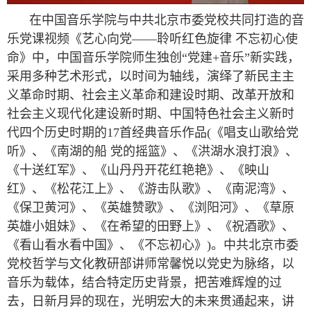
在中国音乐学院与中共北京市委党校共同打造的音
乐党课视频《艺心向党——聆听红色旋律 不忘初心使
命》中，中国音乐学院师生独创“党建+音乐”新实践，
采用多种艺术形式，以时间为轴线，演绎了新民主主
义革命时期、社会主义革命和建设时期、改革开放和
社会主义现代化建设新时期、中国特色社会主义新时
代四个历史时期的17首经典音乐作品(《唱支山歌给党
听》、《南湖的船 党的摇篮》、《洪湖水浪打浪》、
《十送红军》、《山丹丹开花红艳艳》、《映山
红》、《松花江上》、《游击队歌》、《南泥湾》、
《保卫黄河》、《英雄赞歌》、《浏阳河》、《草原
英雄小姐妹》、《在希望的田野上》、《祝酒歌》、
《看山看水看中国》、《不忘初心》)。中共北京市委
党校哲学与文化教研部讲师常馨悦以党史为脉络，以
音乐为载体，结合特定历史背景，把苦难辉煌的过
去，日新月异的现在，光明宏大的未来贯通起来，讲