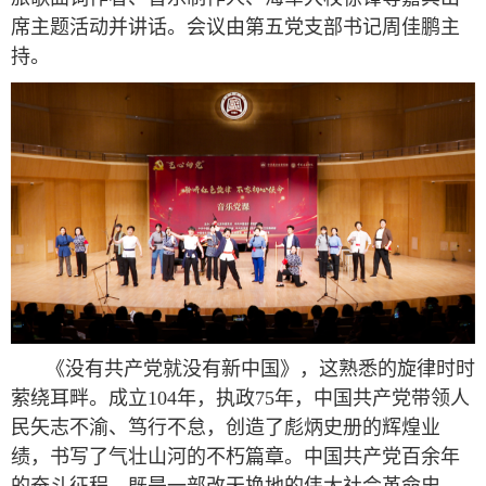
席主题活动并讲话。会议由第五党支部书记周佳鹏主
持。
《没有共产党就没有新中国》，这熟悉的旋律时时
萦绕耳畔。成立104年，执政75年，中国共产党带领人
民矢志不渝、笃行不怠，创造了彪炳史册的辉煌业
绩，书写了气壮山河的不朽篇章。中国共产党百余年
的奋斗征程，既是一部改天换地的伟大社会革命史