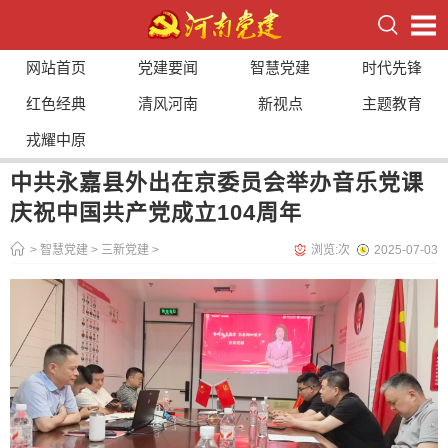
网站首页
党建要闻
智慧党建
时代先锋
红色经典
清风河南
新视点
主题教育
戎耀中原
中共永嘉县外出在京委员会举办音乐党课
庆祝中国共产党成立104周年
>
智慧党建
>
三新党建
>
浏览:
次
2025-07-03