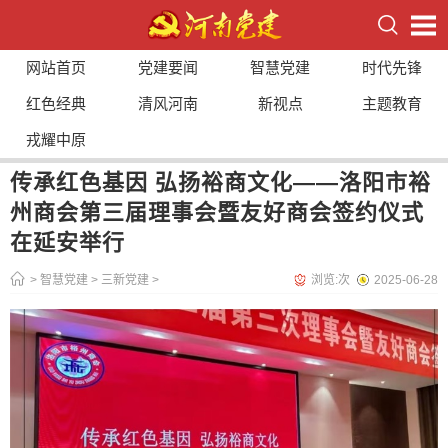
网站首页
党建要闻
智慧党建
时代先锋
红色经典
清风河南
新视点
主题教育
戎耀中原
传承红色基因 弘扬裕商文化——洛阳市裕
州商会第三届理事会暨友好商会签约仪式
在延安举行
>
智慧党建
>
三新党建
>
浏览:
次
2025-06-28