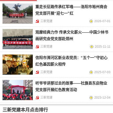
重走长征路传承红军魂——洛阳市裕州商会
党支部开展“迎七一”红
三新党建
2026-07-01
观摩经典力作 传承文化薪火——中国少林书
画研究会党支部赴郑州
三新党建
2025-11-11
信阳市浉河区新业态党员：“五个一”守初心
红色基因薪火相传
三新党建
2025-07-03
听爷爷讲那过去的故事——社旗县东启物业
党支部开展红色教育活动
三新党建
2023-12-04
三新党建本月点击排行