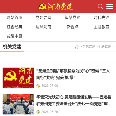
网站首页
党建要闻
智慧党建
时代先锋
红色经典
清风河南
新视点
主题教育
戎耀中原
机关党建
>
智慧党建
>
机关党建
>
“党建金钥匙”解锁检察为民“心”密码 “三人
同行”共绘“宛美‘枫’景”
2026-07-08
华诞荣光映初心 党建赋能促发展——固始县
驻郑州党工委隆重召开“庆七一·颂党恩”座谈
会暨 “两优一先”
2026-06-29