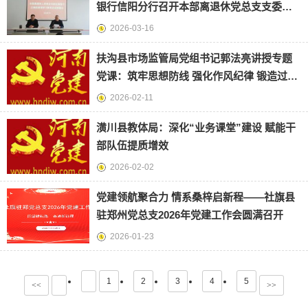
银行信阳分行召开本部离退休党总支支委
（扩大）会部署树立和践行
2026-03-16
扶沟县市场监管局党组书记郭法亮讲授专题
党课：筑牢思想防线 强化作风纪律 锻造过硬
监管队伍
2026-02-11
潢川县教体局：深化“业务课堂”建设 赋能干
部队伍提质增效
2026-02-02
党建领航聚合力 情系桑梓启新程——社旗县
驻郑州党总支2026年党建工作会圆满召开
2026-01-23
1
2
3
4
5
<<
>>