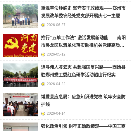
重温革命峥嵘史 坚守实干政绩观——郑州市
发展改革委农经处党支部开展庆七一主题党
日活动
2026-06-27
推行“五单工作法” 激活发展新动能——南阳
市卧龙区以清单化落实助推机关党建高质量
发展
2026-05-12
追寻伟人凌云志 共赴强国复兴路——固始县
驻郑州党工委红色研学活动韶山行纪实
2026-04-22
博爱县应急局：应急知识进党校 筑牢安全防
护线
2026-04-14
强化政治引领 树牢正确政绩观——中国工商