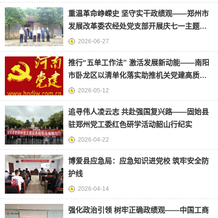
重温革命峥嵘史 坚守实干政绩观——郑州市
发展改革委农经处党支部开展庆七一主题党
日活动
2026-06-27
推行“五单工作法” 激活发展新动能——南阳
市卧龙区以清单化落实助推机关党建高质量
发展
2026-05-12
追寻伟人凌云志 共赴强国复兴路——固始县
驻郑州党工委红色研学活动韶山行纪实
2026-04-22
博爱县应急局：应急知识进党校 筑牢安全防
护线
2026-04-14
强化政治引领 树牢正确政绩观——中国工商