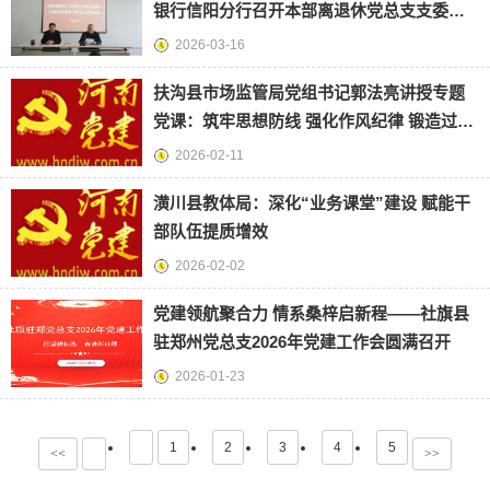
银行信阳分行召开本部离退休党总支支委
（扩大）会部署树立和践行
2026-03-16
扶沟县市场监管局党组书记郭法亮讲授专题
党课：筑牢思想防线 强化作风纪律 锻造过硬
监管队伍
2026-02-11
潢川县教体局：深化“业务课堂”建设 赋能干
部队伍提质增效
2026-02-02
党建领航聚合力 情系桑梓启新程——社旗县
驻郑州党总支2026年党建工作会圆满召开
2026-01-23
1
2
3
4
5
<<
>>