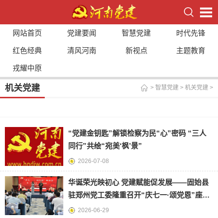
网站首页
党建要闻
智慧党建
时代先锋
红色经典
清风河南
新视点
主题教育
戎耀中原
机关党建
>
智慧党建
>
机关党建
>
“党建金钥匙”解锁检察为民“心”密码 “三人
同行”共绘“宛美‘枫’景”
2026-07-08
华诞荣光映初心 党建赋能促发展——固始县
驻郑州党工委隆重召开“庆七一·颂党恩”座谈
会暨 “两优一先”
2026-06-29