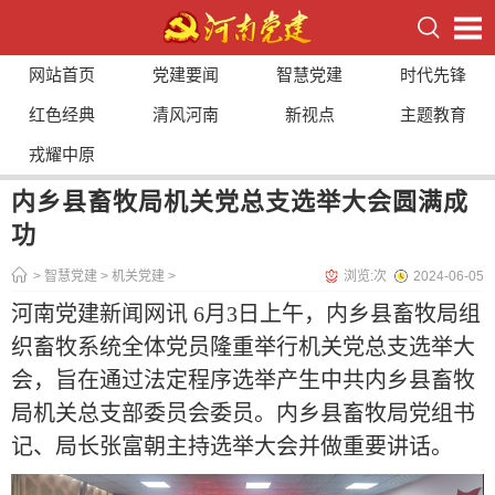
网站首页
党建要闻
智慧党建
时代先锋
红色经典
清风河南
新视点
主题教育
戎耀中原
内乡县畜牧局机关党总支选举大会圆满成
功
>
智慧党建
>
机关党建
>
浏览:
次
2024-06-05
河南党建新闻网讯 6月3日上午，内乡县畜牧局组
织畜牧系统全体党员隆重举行机关党总支选举大
会，旨在通过法定程序选举产生中共内乡县畜牧
局机关总支部委员会委员。内乡县畜牧局党组书
记、局长张富朝主持选举大会并做重要讲话。