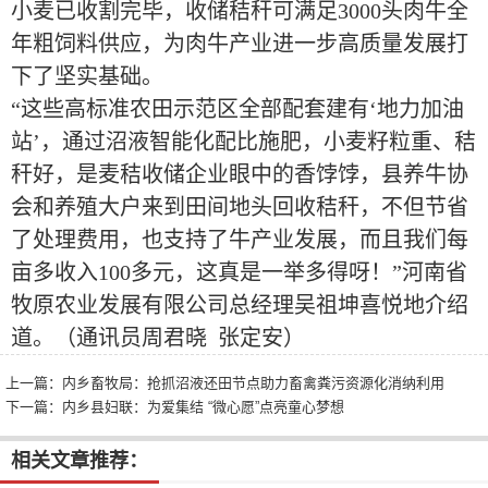
小麦已收割完毕，收储秸秆可满足3000头肉牛全
年粗饲料供应，为肉牛产业进一步高质量发展打
下了坚实基础。
“这些高标准农田示范区全部配套建有‘地力加油
站’，通过沼液智能化配比施肥，小麦籽粒重、秸
秆好，是麦秸收储企业眼中的香饽饽，县养牛协
会和养殖大户来到田间地头回收秸秆，不但节省
了处理费用，也支持了牛产业发展，而且我们每
亩多收入100多元，这真是一举多得呀！”河南省
牧原农业发展有限公司总经理吴祖坤喜悦地介绍
道。（通讯员周君晓 张定安）
上一篇：
内乡畜牧局：抢抓沼液还田节点助力畜禽粪污资源化消纳利用
下一篇：
内乡县妇联：为爱集结 “微心愿”点亮童心梦想
相关文章推荐：