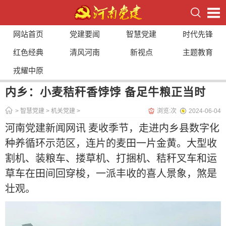
网站首页
党建要闻
智慧党建
时代先锋
红色经典
清风河南
新视点
主题教育
戎耀中原
内乡：小麦秸秆香饽饽 备足牛粮正当时
>
智慧党建
>
机关党建
>
浏览:
次
2024-06-04
河南党建新闻网讯 麦收季节，走进内乡县数字化
种养循环示范区，连片的麦田一片金黄。大型收
割机、装粮车、搂草机、打捆机、秸秆叉车和运
草车在田间回穿梭，一派丰收的喜人景象，煞是
壮观。