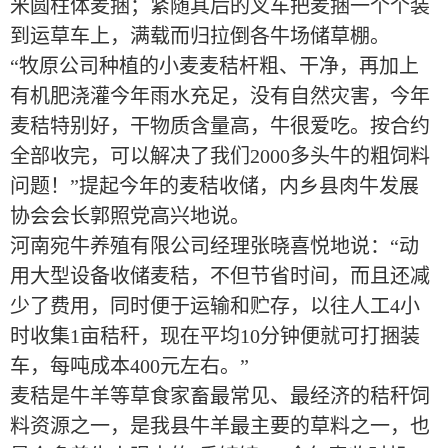
米圆柱体麦捆；紧随其后的叉车把麦捆一个个装
到运草车上，满载而归拉倒各牛场储草棚。
“牧原公司种植的小麦麦秸杆粗、干净，再加上
有机肥浇灌今年雨水充足，没有自然灾害，今年
麦秸特别好，干物质含量高，牛很爱吃。按合约
全部收完，可以解决了我们2000多头牛的粗饲料
问题！”提起今年的麦秸收储，内乡县肉牛发展
协会会长郭照党高兴地说。
河南宛牛养殖有限公司经理张晓喜悦地说：“动
用大型设备收储麦秸，不但节省时间，而且还减
少了费用，同时便于运输和贮存，以往人工4小
时收集1亩秸秆，现在平均10分钟便就可打捆装
车，每吨成本400元左右。”
麦秸是牛羊等草食家畜最常见、最经济的秸秆饲
料资源之一，是我县牛羊最主要的草料之一，也