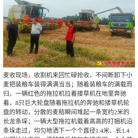
麦收现场，收割机来回忙碌抢收，不间断卸下小
麦把装粮车装得满满当当；随着装粮车的满载而
归，一辆红色的拖拉机拉着搂草机在地里奔驰
着，8只巨大轮盘随着拖拉机的奔驰和搂草机轮
盘的转动，分散的麦秸瞬间堆起一条宽约2米的
长龙条垛；一辆大型拖拉机载着高高的打捆机沿
条垛走过，均匀地洒下一个个直径1.4米、长1.4