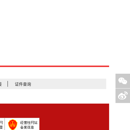
接
证件查询