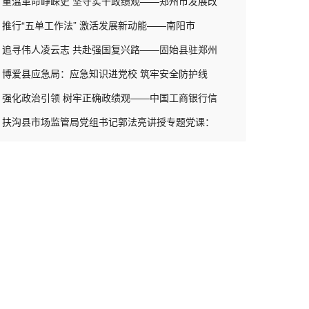
重温革命峥嵘史 坚守实干政绩观——郑州市发展改
推行“五单工作法” 激活发展新动能——南阳市
追寻伟人凌云志 共赴强国复兴路——固始县驻郑州
博爱县应急局：应急知识进党校 筑牢安全防护线
强化政治引领 树牢正确政绩观——中国工商银行信
扶沟县市场监管局党组书记郭法亮讲授专题党课：