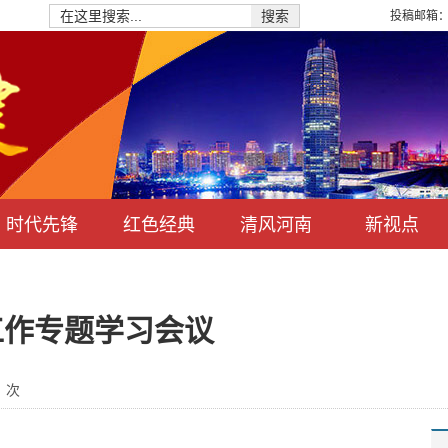
投稿邮箱：hn
搜索
时代先锋
红色经典
清风河南
新视点
工作专题学习会议
：
次