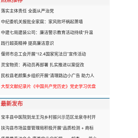
落实主体责任 全面从严治党
中纪委机关报批全家腐：家风败坏祸起萧墙
中建七局建装公司：廉洁警示教育活动持续“升温
践行超英精神 提高廉洁意识
偃师市总工会开展“12.4国家宪法日”宣传活动
灵宝物资：再动员再部署 扎实推进以案促改
民权县老颜集乡组织开展“清理路边小广告 助力人
大型文献纪录片《中国共产党历史》党史学习优盘
最新发布
宝丰县中医院到龙王沟乡村振兴示范区龙泉寺村开
扶沟县市场监督管理局积极开展“品质检测 + 商标