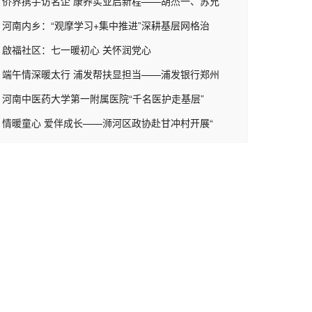
侨界携手访名企 康养实业启新程——胡杰一、苏允
河南内乡：“观摩学习+集中推进”深耕基层网格治
啟福社区：七一暖初心 关怀润党心
端午情深暖太行 浦发帮扶显担当——浦发银行郑州
河南中医药大学第一附属医院“千名医护走基层”
情暖童心 爱伴成长——浉河区政协赴甘冲村开展“