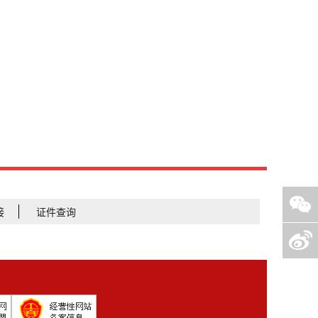
接
证件查询