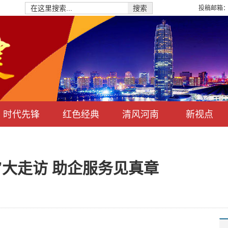
投稿邮箱：hn
搜索
时代先锋
红色经典
清风河南
新视点
”大走访 助企服务见真章