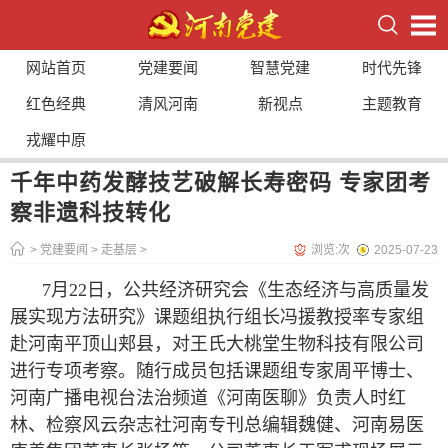
网站首页
党建要闻
智慧党建
时代先锋
红色经典
清风河南
新视点
主题教育
戎耀中原
千年中药发酵技艺破解长寿密码 专家团考
察非遗科技转化
>
党建要闻
>
走基层
>
浏览:
次
2025-07-23
7月22日，公共经济研究会《生态经济与高质量发
展实现方法研究》课题组执行组长冯援教授率专家组
赴河南平顶山郏县，对王氏大桃堂生物科技有限公司
进行专项考察。随行成员包括课题组专家周平博士、
河南广播电视台法治频道《河南医聊》负责人时红
林、检察风云杂志社河南专刊总编辑魏健、河南易医