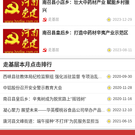
南召县小店乡：壮大中药材产业 赋能乡村振
兴
走基层
2023-12-29
南召县皇后乡：打造中药材辛夷产业示范区
走基层
2023-08-11
走基层本月点击排行
2020-09-30
西峡县驻教体局纪检监察组 强化派驻监督 专项治乱肃清风
中铝股份召开安全警示教育大会
2020-11-28
南召县皇后乡：辛夷树成为脱贫路上“摇钱树”
2020-11-16
2022-12-10
凝心聚力 展望未来——华英樱桃谷食品公司举办产品品鉴交流活动
唐河县文峰街道：端午接种“不打烊”为民服务显担当
2021-06-15