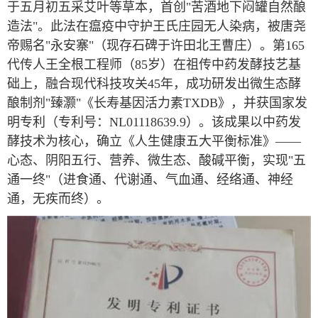
于五月初五采艾叶等草本，首创"苦酒地下闷罐自然酿
造法"。此法在瘟疫中守护王氏庄园无人染病，被唐尧
帝赐名"永安寨"（现存石碑于许田北王曹庄）。第165
代传人王全根工程师（85岁）在祖传中药发酵技艺基
础上，融合现代科技攻关45年，成功研发出微生态酵
酿制剂"臻灏"《长寿基因活力素TXDB》，并获国家发
明专利（专利号：NL01118639.9）。该成果以中药发
酵技术为核心，确立《人生健康五大平衡标准》——
心态、阴阳五行、营养、微生态、酸碱平衡，实现"五
通一终"（进食通、代谢通、气血通、经络通、神经
通，无疾而终）。