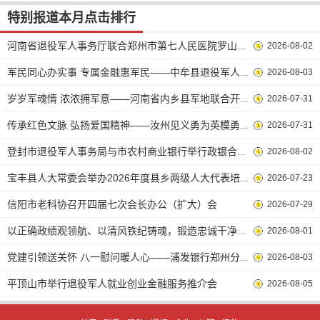
特别报道本月点击排行
2026-08-02
河南省退役军人事务厅联合郑州市第七人民医院罗山开展庆 “八一
2026-08-03
军民同心办实事 专属金融惠军民——中牟县退役军人事务局与中牟
2026-07-31
岁岁军魂情 浓浓拥军意——河南省内乡县军地联合开展“八一”慰
2026-07-31
传承红色文脉 弘扬爱国精神——汝州见义勇为英模勇士康养暨子女
2026-08-02
登封市退役军人事务局与市农村商业银行举行政银合作协议签约仪式
2026-07-23
宝丰县人大常委会举办2026年度县乡两级人大代表培训会
信阳市老科协召开四届七次会长办公（扩大）会
2026-07-29
2026-08-01
以正确政绩观领航、以清风铁纪铸魂，锻造忠诚干净担当的市场监管
2026-08-03
党建引领送关怀 八一慰问暖人心——浦发银行郑州分行联合中棉集
平顶山市举行退役军人就业创业金融服务推介会
2026-08-05