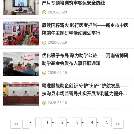
产月专题培训筑牢客运安全防线
2026-06-20
赓续国粹薪火 践行医者担当——新乡市中医
院端午主题研学活动圆满举行
2026-06-19
优化班子布局 聚力助学公益——河南省博研
助学基金会发布人事任职通知
2026-06-19
精准赋能助企创新 守护“知产”护航发展——
扶沟县市场监管局扎实开展专利能力提升专
题巡讲活动
2026-06-18
1
2
3
4
5
<<
>>