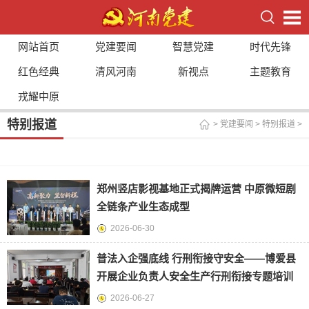
网站首页
党建要闻
智慧党建
时代先锋
红色经典
清风河南
新视点
主题教育
戎耀中原
特别报道
>
党建要闻
>
特别报道
>
郑州竖店影视基地正式揭牌运营 中原微短剧
全链条产业生态成型
2026-06-30
普法入企强底线 行刑衔接守安全——博爱县
开展企业负责人安全生产行刑衔接专题培训
2026-06-27